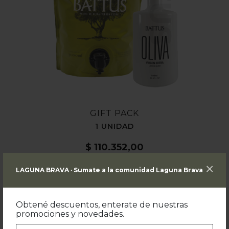
GIFT PACK
1 UNIDAD
$
110.352,00
$
91.200,00
Precio sin impuestos nacionales:
×
LAGUNA BRAVA ∙ Sumate a la comunidad Laguna Brava
AÑADIR AL CARRITO
Obtené descuentos, enterate de nuestras
promociones y novedades.