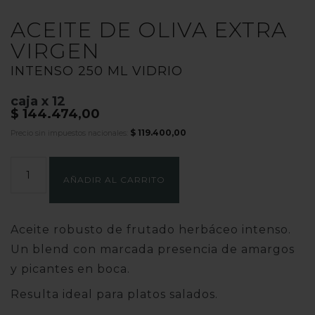
ACEITE DE OLIVA EXTRA
VIRGEN
INTENSO 250 ML VIDRIO
caja x 12
$
144.474,00
$
119.400,00
Precio sin impuestos nacionales:
INTENSO
250
AÑADIR AL CARRITO
ML
VIDRIO
cantidad
Aceite robusto de frutado herbáceo intenso.
Un blend con marcada presencia de amargos
y picantes en boca.
Resulta ideal para platos salados.