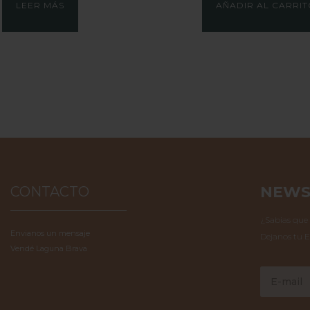
LEER MÁS
AÑADIR AL CARRI
NEWS
CONTACTO
¿Sabias que
Envianos un mensaje
Dejanos tu E
Vendé Laguna Brava