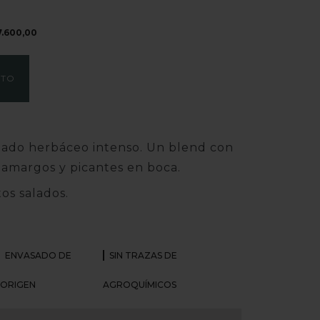
7.600,00
ITO
tado herbáceo intenso. Un blend con
amargos y picantes en boca.
tos salados.
ENVASADO DE
SIN TRAZAS DE
ORIGEN
AGROQUÍMICOS