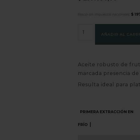
$
19
Precio sin impuestos nacionales:
INTENSO
AÑADIR AL CARR
500
ML
VIDRIO
Aceite robusto de fru
marcada presencia de 
cantidad
Resulta ideal para pla
PRIMERA EXTRACCIÓN EN
FRÍO