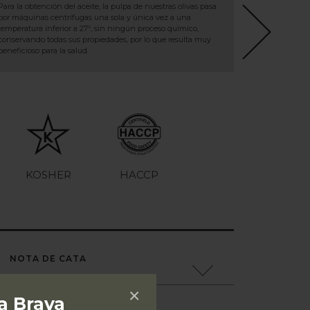
Para la obtención del aceite, la pulpa de nuestras olivas pasa
por máquinas centrífugas una sola y única vez a una
temperatura inferior a 27º, sin ningún proceso químico,
conservando todas sus propiedades, por lo que resulta muy
beneficioso para la salud.
KOSHER
HACCP
NOTA DE CATA
×
a Brava