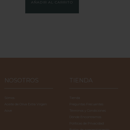
AÑADIR AL CARRITO
NOSOTROS
TIENDA
Sómos
Tienda
Aceite de Oliva Extra Virgen
Preguntas Frecuentes
Aove
Términos y Condiciones
Dónde Encontrarnos
Políticas de Privacidad
Botón de arrepentimiento