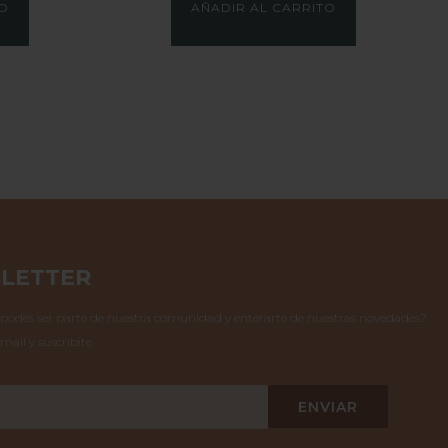
TO
AÑADIR AL CARRITO
LETTER
 podés ser parte de nuestra comunidad y enterarte de nuestras novedades?
mail y suscribite