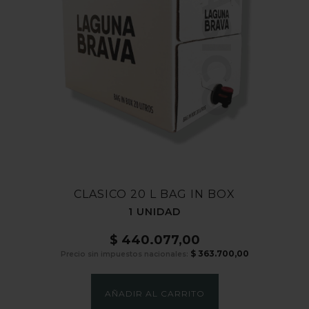
CLÁSICO
CLASICO 20 L BAG IN BOX
1 UNIDAD
$
440.077,00
$
363.700,00
Precio sin impuestos nacionales:
AÑADIR AL CARRITO