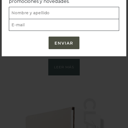
promociones y novedades.
MIX 1 L VIDRIO
CAJA X 6
3 INTENSOS + 3 CLÁSICOS
$
220.341,00
$
182.100,00
Precio sin impuestos nacionales:
LEER MÁS