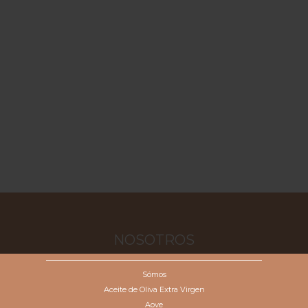
NOSOTROS
Sómos
Aceite de Oliva Extra Virgen
Aove