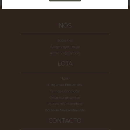
NÓS
Sobre nós
Azeite virgem extra
Azeite Virgem Extra
LOJA
Loja
Preguntas Frecuentes
Termos e Condições
Onde nos encontrar
Política de Privacidade
Botão de Arrependimento
CONTACTO