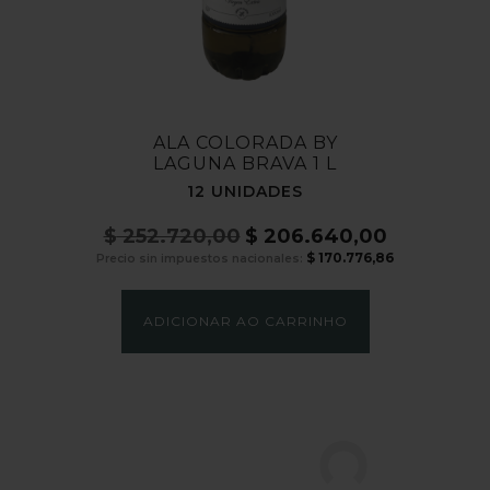
ALA COLORADA BY
LAGUNA BRAVA 1 L
12 UNIDADES
$
252.720,00
$
206.640,00
O
O
preço
preço
$
170.776,86
Precio sin impuestos nacionales:
original
atual
era:
é:
$ 252.720,00.
$ 206.640,00
ADICIONAR AO CARRINHO