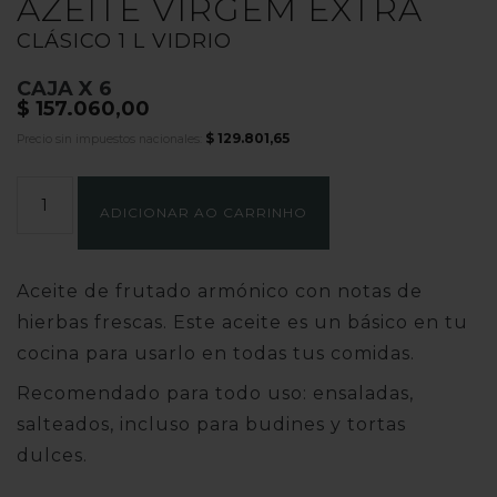
AZEITE VIRGEM EXTRA
CLÁSICO 1 L VIDRIO
CAJA X 6
$
157.060,00
$
129.801,65
Precio sin impuestos nacionales:
CLÁSICO
1
ADICIONAR AO CARRINHO
L
VIDRIO
quantidade
Aceite de frutado armónico con notas de
hierbas frescas. Este aceite es un básico en tu
cocina para usarlo en todas tus comidas.
Recomendado para
todo uso
: ensaladas,
salteados, incluso para budines y tortas
dulces.