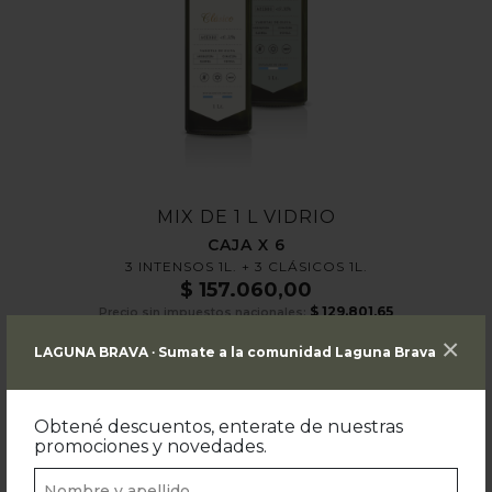
MIX DE 1 L VIDRIO
CAJA X 6
3 INTENSOS 1L. + 3 CLÁSICOS 1L.
$
157.060,00
$
129.801,65
Precio sin impuestos nacionales:
×
LAGUNA BRAVA ∙ Sumate a la comunidad Laguna Brava
ADICIONAR AO CARRINHO
Obtené descuentos, enterate de nuestras
promociones y novedades.