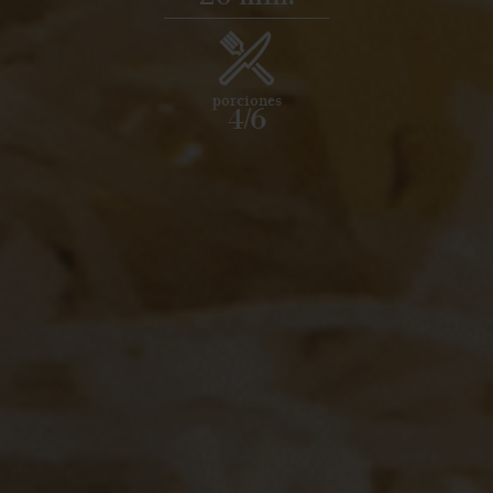
porciones
4/6